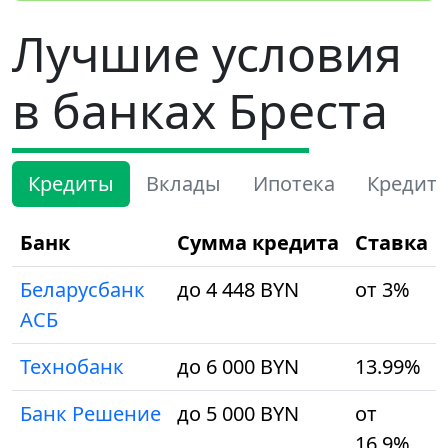
Лучшие условия
в банках Бреста
Кредиты
Вклады
Ипотека
Кредит
Банк
Сумма кредита
Ставка
Беларусбанк
до 4 448 BYN
от 3%
АСБ
Технобанк
до 6 000 BYN
13.99%
Банк Решение
до 5 000 BYN
от
16.9%