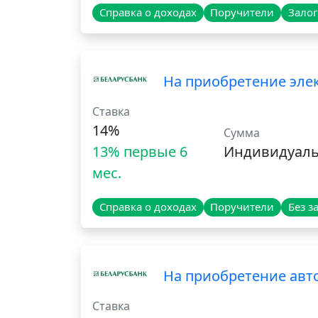
Справка о доходах
Поручители
Залог
На приобретение эле
Ставка
14%
Сумма
13% первые 6
Индивидуал
мес.
Справка о доходах
Поручители
Без з
На приобретение авто
Ставка