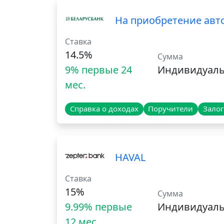
На приобретение авто
Ставка
14.5%
Сумма
9% первые 24
Индивидуал
мес.
Справка о доходах
Поручители
Залог
HAVAL
Ставка
15%
Сумма
9.99% первые
Индивидуал
12 мес.