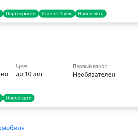
Партнёрский
Стаж от 3 мес
Новое авто
Срок
Первый взнос
ьно
до 10 лет
Необязателен
Новое авто
омобиля