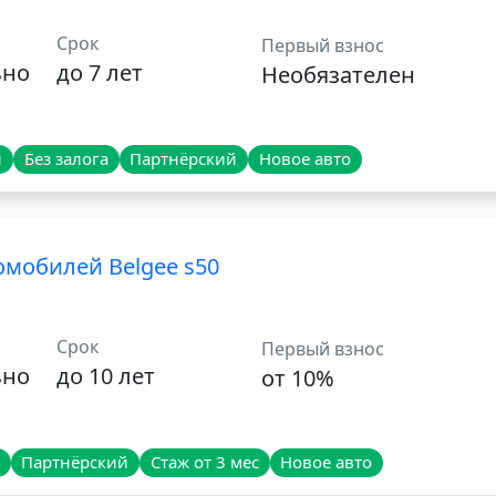
Срок
Первый взнос
ьно
до 7 лет
Необязателен
и
Без залога
Партнёрский
Новое авто
мобилей Belgee s50
Срок
Первый взнос
ьно
до 10 лет
от 10%
Партнёрский
Стаж от 3 мес
Новое авто