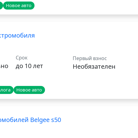
Новое авто
ктромобиля
Срок
Первый взнос
ьно
до 10 лет
Необязателен
алога
Новое авто
мобилей Belgee s50