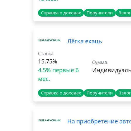
Справка о доходах
Поручители
Залог
Лёгка ехаць
Ставка
15.75%
Сумма
4.5% первые 6
Индивидуал
мес.
Справка о доходах
Поручители
Залог
На приобретение авт