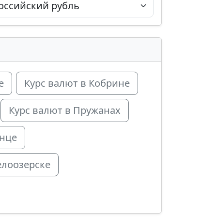
е
Курс валют в Кобрине
Курс валют в Пружанах
инце
елоозерске