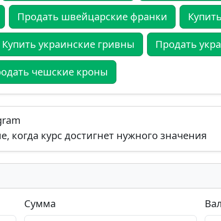
Продать швейцарские франки
Купить
Купить украинские гривны
Продать укр
одать чешские кроны
egram
, когда курс достигнет нужного значения
Сумма
Ва