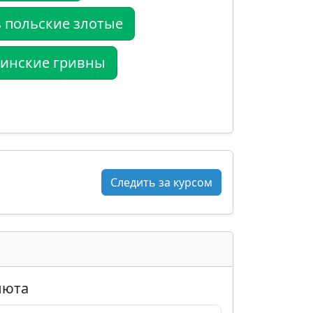
 польские злотые
аинские гривны
Следить за курсом
люта