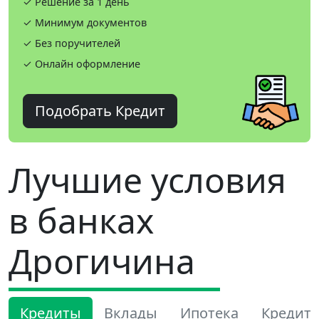
✓ Решение за 1 день
✓ Минимум документов
✓ Без поручителей
✓ Онлайн оформление
Подобрать Кредит
Лучшие условия
в банках
Дрогичина
Кредиты
Вклады
Ипотека
Кредит