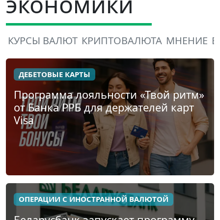
экономики
КУРСЫ ВАЛЮТ
КРИПТОВАЛЮТА
МНЕНИЕ
В
ДЕБЕТОВЫЕ КАРТЫ
Программа лояльности «Твой ритм»
от Банка РРБ для держателей карт
Visa
ОПЕРАЦИИ С ИНОСТРАННОЙ ВАЛЮТОЙ
Беларусбанк запускает программу