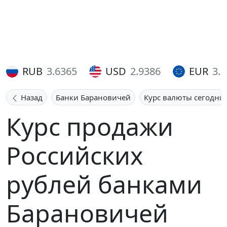
RUB
3.6365
USD
2.9386
EUR
3.
Назад
Банки Барановичей
Курс валюты сегодня
Курс продажи
Российских
рублей банками
Барановичей